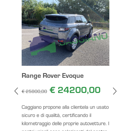
Range Rover Evoque
v
Audi A6
190cv
€ 24200,00
€ 25800,00
,00
€ 37450,
Caggiano propone alla clientela un usato
a un usato
Caggiano 
sicuro e di qualità, certificando il
il
sicuro e di
kilometraggio delle proprie autovetture. I
ovetture. I
kilometrag